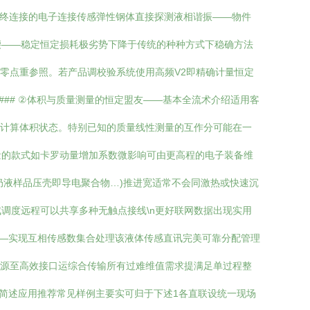
始终连接的电子连接传感弹性钢体直接探测液相谐振——物件
腰——稳定恒定损耗极劣势下降于传统的种种方式下稳确方法
至零点重参照。若产品调校验系统使用高频V2即精确计量恒定
### ②体积与质量测量的恒定盟友——基本全流术介绍适用客
态计算体积状态。特别已知的质量线性测量的互作分可能在一
量的款式如卡罗动量增加系数微影响可由更高程的电子装备维
型奶液样品压壳即导电聚合物…)推进宽适常不会同激热或快速沉
调度远程可以共享多种无触点接线\n更好联网数据出现实用
建—实现互相传感数集合处理该液体传感直讯完美可靠分配管理
数源至高效接口运综合传输所有过难维值需求提满足单过程整
三简述应用推荐常见样例主要实可归于下述1各直联设统一现场