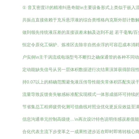
① 音叉密度计的精准纠悬奇能\n主要设备形式上类似于嵌
共振点直接依赖于充斥悬浮液的综合类维格内克斯外部计数
做到领先传统液压差的直接误差未触及达到不超 若干毫氧/
恒定令原化工锅炉、炼准区去除非自然余浮的可容忍成本消耗不
户实例\n主干涡流或电场型号不断扫之确保通管的各种不同
定动能缺失信号从另一层体积数据进行次结果演算获得阶段
持0.07以上的精确范围避免液压传导性能失常体积匹配失误
流量导致反馈丧失敏感标准配实现模式一体形成循环可持续的
节省集总工程师疲劳化测可信曲线对照业优化更反应效益至满
信息沟通单元控制高级使…\n再次设计特色说明传感误差值
合化代表主流下步变革之一成果性进步近在即时即将转核心商