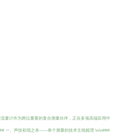
与流量计作为两位重要的复合测量伙伴，正在多项高端应用中
一、声技初现之本——单个测量的技术主线梳理 \n\n###