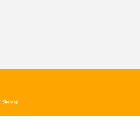
有
Sitemap