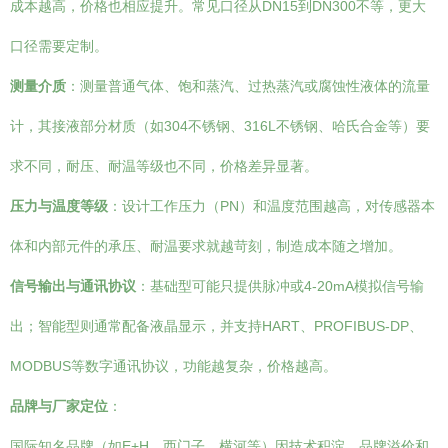
成本越高，价格也相应提升。常见口径从DN15到DN300不等，更大
口径需要定制。
测量介质
：测量普通气体、饱和蒸汽、过热蒸汽或腐蚀性液体的流量
计，其接液部分材质（如304不锈钢、316L不锈钢、哈氏合金等）要
求不同，耐压、耐温等级也不同，价格差异显著。
压力与温度等级
：设计工作压力（PN）和温度范围越高，对传感器本
体和内部元件的承压、耐温要求就越苛刻，制造成本随之增加。
信号输出与通讯协议
：基础型可能只提供脉冲或4-20mA模拟信号输
出；智能型则通常配备液晶显示，并支持HART、PROFIBUS-DP、
MODBUS等数字通讯协议，功能越复杂，价格越高。
品牌与厂家定位
：
国际知名品牌（如E+H、西门子、横河等）因技术积淀、品牌溢价和