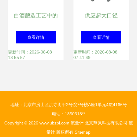
白酒酿造工艺中的
供应超大口径
关键监测工具 酒厂
DN250液体流量计
查看详情
查看详情
流量计的应用与选
与柴油流量计 详解
更新时间：2026-08-08
更新时间：2026-08-08
13:55:57
07:41:49
择
产品、价格与厂家
信息
地址：北京市房山区洪寺街甲2号院7号楼A座1单元4层4166号
电话：1850318**
Copyright © 2026
www.ubzpl.com
流量计
北京翔佩科技有限公司
流
量计
版权所有
Sitemap