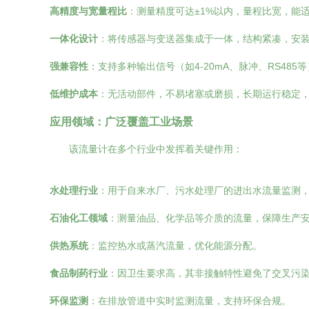
高精度与宽量程比
：测量精度可达±1%以内，量程比宽，能
一体化设计
：将传感器与变送器集成于一体，结构紧凑，安
强兼容性
：支持多种输出信号（如4-20mA、脉冲、RS48
低维护成本
：无活动部件，不易堵塞或磨损，长期运行稳定
应用领域：广泛覆盖工业场景
该流量计在多个行业中发挥着关键作用：
水处理行业
：用于自来水厂、污水处理厂的进出水流量监测
石油化工领域
：测量油品、化学品等介质的流量，保障生产
供热系统
：监控热水或蒸汽流量，优化能源分配。
食品制药行业
：因卫生要求高，其非接触特性避免了交叉污
环保监测
：在排放管道中实时监测流量，支持环保合规。